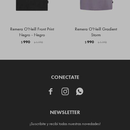
Remera O'Neill Front Print
Remera O'Neill Gradient
Negro - Negro
Storm
990
990
$
1.190
$
1.190
$
$
CONECTATE



NEWSLETTER
¡Suscribite y recibí todas nuestras novedades!