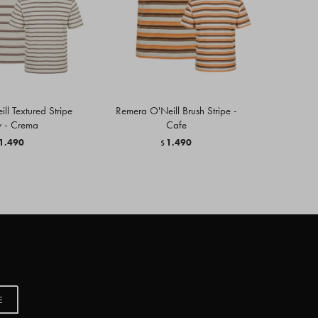
ll Textured Stripe
Remera O'Neill Brush Stripe -
Remera O'
 - Crema
Cafe
1.490
1.490
$
E