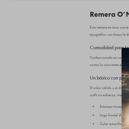
Remera O’N
Esta remera en tono suave 
tipográfico con líneas le d
Comodidad para tod
Confeccionada en un tejido
cortas la convierten en un
Un básico con pers
El color cálido y el dise
outfit sin esfuerzo, manten
Estampa trasera “19
Logo frontal discret
Color amarillo suav