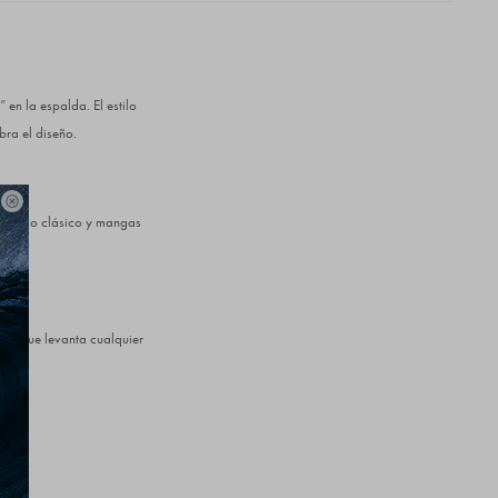
en la espalda. El estilo
bra el diseño.

 redondo clásico y mangas
era que levanta cualquier