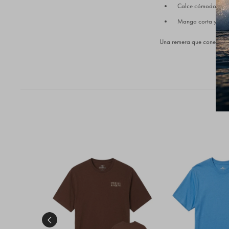
Calce cómodo para
Manga corta y cue
Una remera que conecta con 
