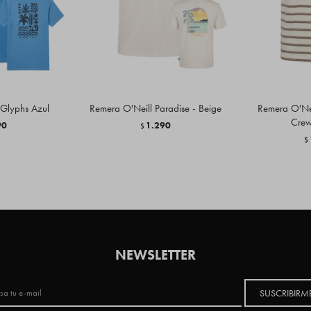
 Glyphs Azul
Remera O'Neill Paradise - Beige
Remera O'Nei
Crew
90
1.290
$
$
NEWSLETTER
SUSCRIBIRM