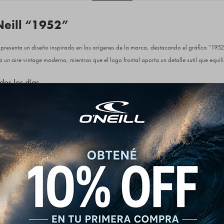
eill “1952”
presenta un diseño inspirado en los orígenes de la marca, destacando el gráfico “1952” 
a un aire vintage moderno, mientras que el logo frontal aporta un detalle sutil que equili
os los días
 liviano y suave al tacto, ofrece un calce cómodo ideal para el uso diario. Su cuello
a prenda versátil y fácil de llevar en cualquier momento.
onalidad
ño retro la hacen perfecta para combinar con denim, bermudas o boardshorts. Es una rem
iendo un estilo relajado pero con identidad.
52” de inspiración vintage
o
e fácil de combinar