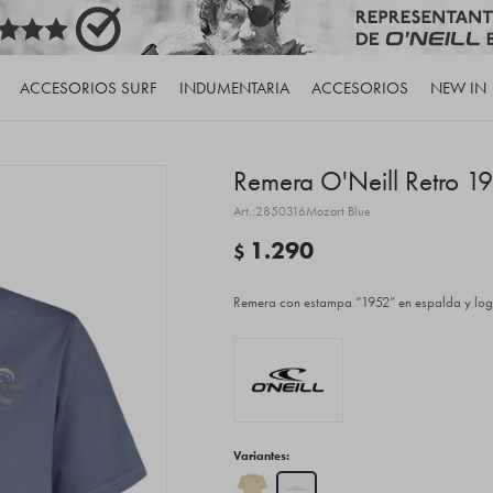
ACCESORIOS SURF
INDUMENTARIA
ACCESORIOS
NEW IN
Remera O'Neill Retro 1
2850316Mozart Blue
1.290
$
Remera con estampa “1952” en espalda y logo f
Variantes: