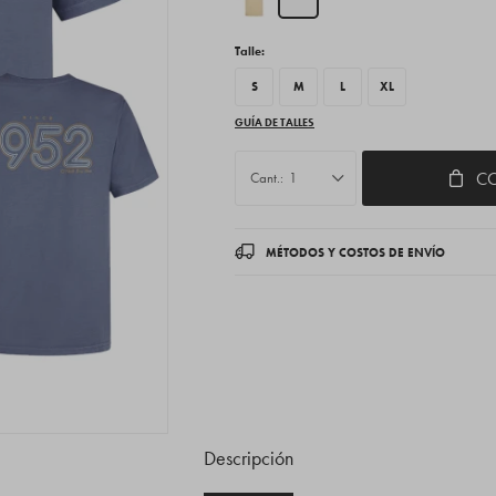
Talle:
S
M
L
XL
GUÍA DE TALLES
C
1
MÉTODOS Y COSTOS DE ENVÍO
Descripción