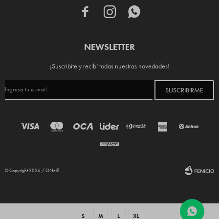



NEWSLETTER
¡Suscribite y recibí todas nuestras novedades!
SUSCRIBIRME
© Copyright 2026 / ONeill
S
M
L
XL