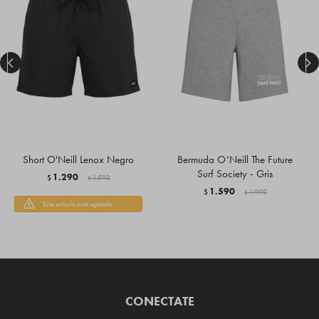


Short O'Neill Lenox Negro
Bermuda O’Neill The Future
Surf Society - Gris
1.290
$
1.590
$
1.590
$
1.990
$
Este artículo está agotado.
CONECTATE