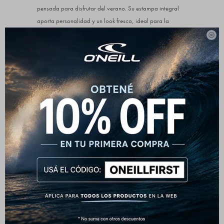
pensada para disfrutar del verano. Su estampa integral
aporta personalidad y un look fresco, ideal para la
playa, la pileta o días de calor en la ciudad.

Comodidad y ajuste práctico
Cuenta con cintura elástica y cordón ajustable que
permite adaptarlo fácilmente al cuerpo. Su calce cómodo
brinda libertad de movimiento tanto dentro como fuera del
agua.
Diseño funcional para el día a día
Incluye bolsillo trasero con solapa para mayor
practicidad. El tejido liviano y de secado rápido lo
convierte en una opción versátil para actividades
acuáticas o uso casual.