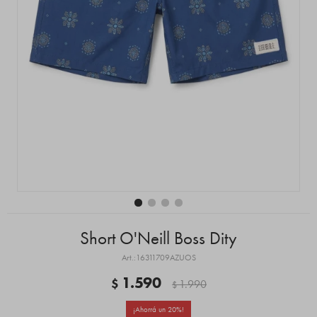
Short O'Neill Boss Dity
16311709AZUOS
1.590
$
1.990
$
20