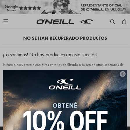

NO SE HAN RECUPERADO PRODUCTOS
¡Lo sentimos! No hay productos en esta sección.
Inténtalo nuevamente con otros criterios de filtrado o busca en otras secciones de
nuestro catálogo.

Filtrando por:
Indumentaria
Canguros
Género:
Mujer
Quitar filtros
Te recomendamos quitar:
Indumentaria
Canguros