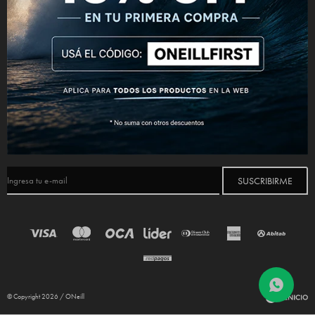
CONECTATE



NEWSLETTER
¡Suscribite y recibí todas nuestras novedades!
SUSCRIBIRME
© Copyright 2026 / ONeill