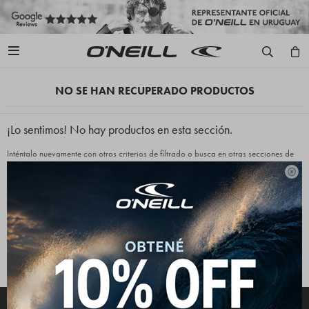

NO SE HAN RECUPERADO PRODUCTOS
¡Lo sentimos! No hay productos en esta sección.
Inténtalo nuevamente con otros criterios de filtrado o busca en otras secciones de
nuestro catálogo.

Quitar filtros
Filtrando por:
Indumentaria
Canguros
O'Neill
Te recomendamos quitar:
Indumentaria
Canguros