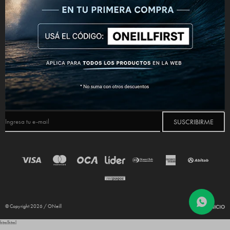
CONECTATE



NEWSLETTER
¡Suscribite y recibí todas nuestras novedades!
SUSCRIBIRME
© Copyright 2026 / ONeill
html
html