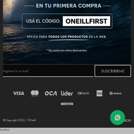
CONECTATE



NEWSLETTER
¡Suscribite y recibí todas nuestras novedades!
SUSCRIBIRME
© Copyright 2026 / ONeill
html
html