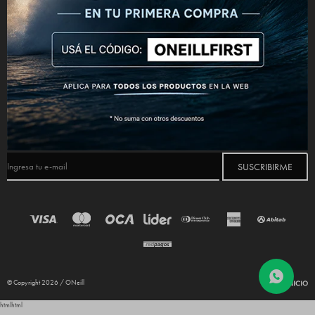
CONECTATE



NEWSLETTER
¡Suscribite y recibí todas nuestras novedades!
SUSCRIBIRME
© Copyright 2026 / ONeill
html
html