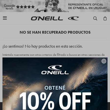

NO SE HAN RECUPERADO PRODUCTOS
¡Lo sentimos! No hay productos en esta sección.
Inténtalo nuevamente con otros criterios de filtrado o busca en otras secciones de
nuestro catálogo.

Quitar filtros
Filtrando por:
Wetsuits
O'Neill
Te recomendamos quitar:
Wetsuits