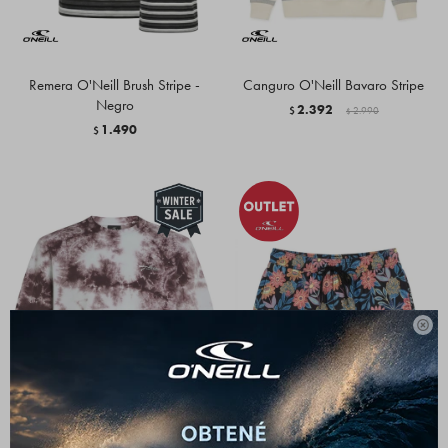
Remera O'Neill Brush Stripe -
Canguro O'Neill Bavaro Stripe
Negro
2.392
$
2.990
$
1.490
$
