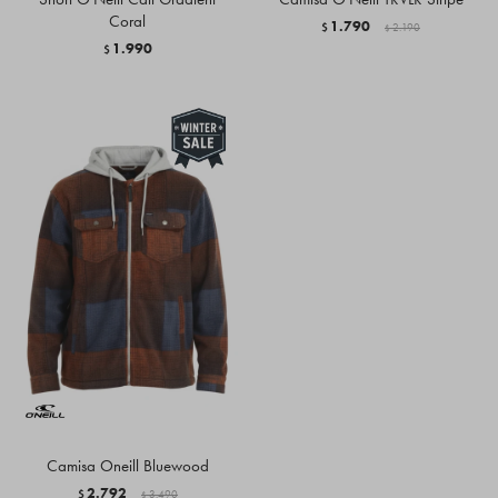
Coral
1.790
$
2.190
$
1.990
$
Camisa Oneill Bluewood
2.792
$
3.490
$