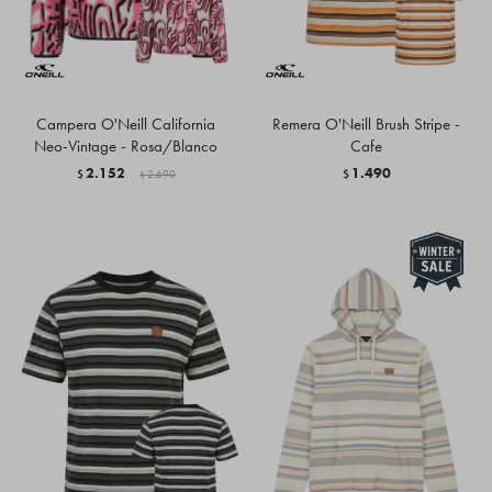
Campera O'Neill California
Remera O'Neill Brush Stripe -
Neo-Vintage - Rosa/Blanco
Cafe
2.152
1.490
$
2.690
$
$