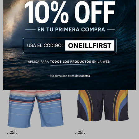
Remera O'Neill Tie Dye Graphic
Short O'Neill Bender Floral
Purple
1.590
$
1.990
$
1.192
$
1.490
$