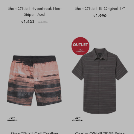
Short O'Neill HyperFreak Heat
Short O'Neill TB Original 17'
Stripe - Azul
1.990
$
1.432
$
1.790
$
Short O'Neill Cali Gradient
Camisa O'Neill TRVLR Stripe