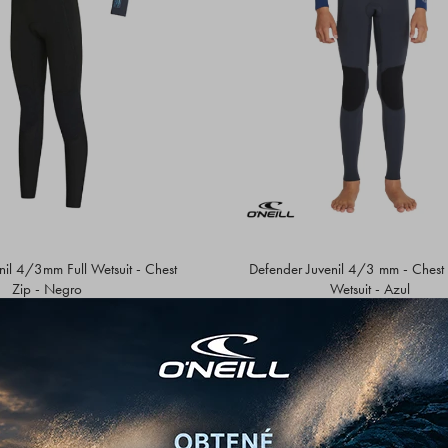
nil 4/3mm Full Wetsuit - Chest
Defender Juvenil 4/3 mm - Chest 
Zip - Negro
Wetsuit - Azul
290
290
USD
USD