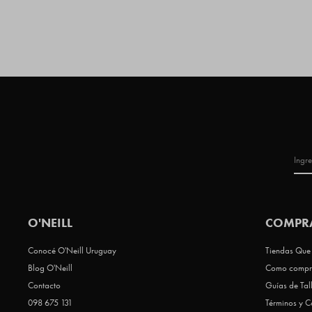
O'NEILL
COMPR
Conocé O'Neill Uruguay
Tiendas Que 
Blog O'Neill
Como compr
Contacto
Guías de Tal
098 675 131
Términos y C