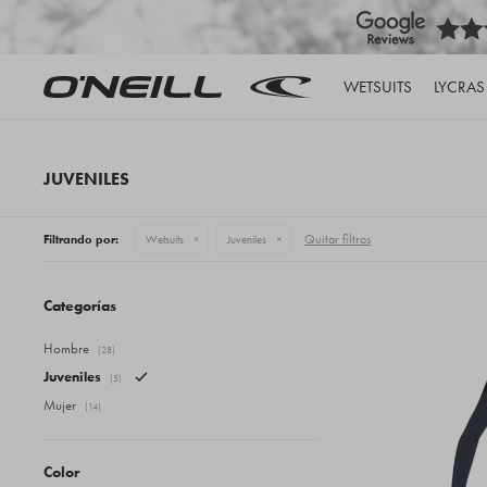
WETSUITS
LYCRAS
JUVENILES
Quitar filtros
Filtrando por:
Wetsuits
Juveniles
Categorías
Hombre
(28)
Juveniles
(5)
Mujer
(14)
Color