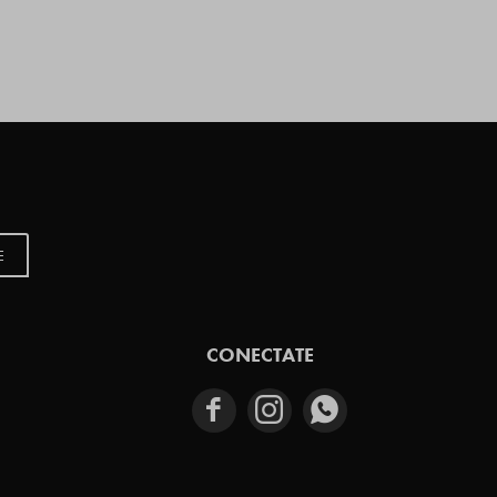
E
CONECTATE


