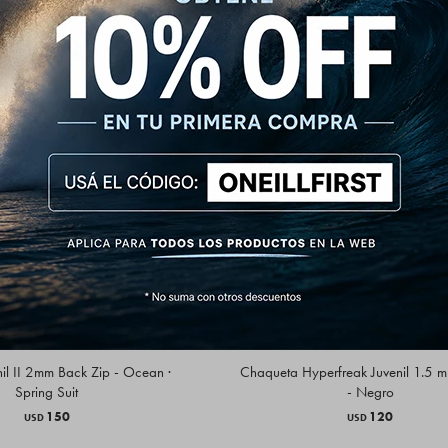
nil II 2mm Back Zip - Ocean ·
Chaqueta Hyperfreak Juvenil 1.5 
Spring Suit
- Negro
150
120
USD
USD