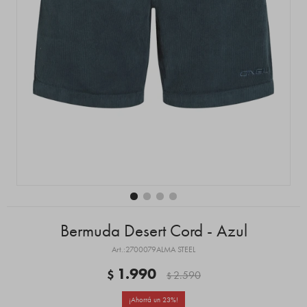
Bermuda Desert Cord - Azul
2700079ALMA STEEL
1.990
$
2.590
$
23