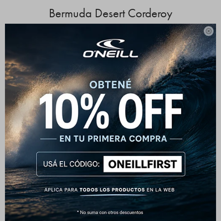
Bermuda Desert Corderoy

Esta bermuda combina la textura clásica del corderoy con
un diseño moderno y cómodo. Pensada para quienes
buscan una prenda versátil, funcional y fácil de usar en el
día a día.
Comodidad que se adapta a vos
Cuenta con cintura elástica y cordón ajustable, lo que
permite un ajuste práctico y confortable sin perder
estructura. Ideal para moverse con libertad, ya sea en la
ciudad o en momentos de descanso.
Tejido con carácter
El corderoy aporta una textura distintiva y una sensación
agradable al tacto, además de mayor resistencia frente al