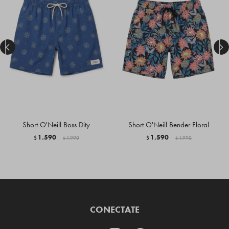


Short O'Neill Boss Dity
Short O'Neill Bender Floral
1.590
1.590
$
1.990
$
1.990
$
$
CONECTATE