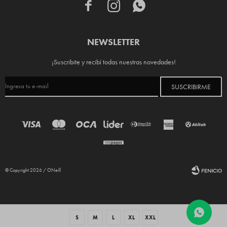



NEWSLETTER
¡Suscribite y recibí todas nuestras novedades!
SUSCRIBIRME
© Copyright 2026 / ONeill
S
M
L
XL
XXL