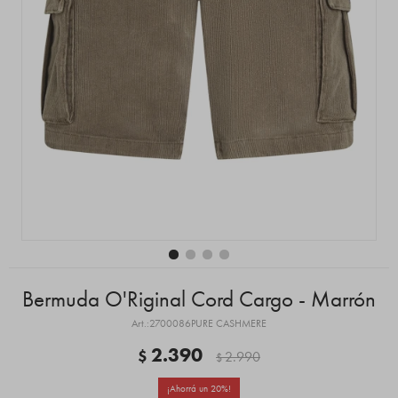
Bermuda O'Riginal Cord Cargo - Marrón
2700086PURE CASHMERE
2.390
$
2.990
$
20