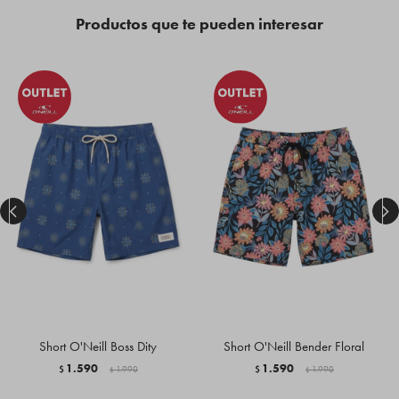
Productos que te pueden interesar


Short O'Neill Boss Dity
Short O'Neill Bender Floral
1.590
1.590
$
1.990
$
1.990
$
$