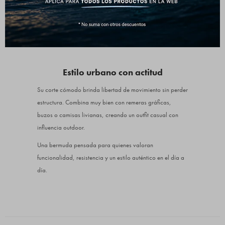
además de bolsillos traseros y delanteros que aportan
practicidad real. El cierre frontal con botón y pasacintos
permite ajustarla fácilmente y combinarla con distintos
estilos.
Estilo urbano con actitud
Su corte cómodo brinda libertad de movimiento sin perder
estructura. Combina muy bien con remeras gráficas,
buzos o camisas livianas, creando un outfit casual con
influencia outdoor.
Una bermuda pensada para quienes valoran
funcionalidad, resistencia y un estilo auténtico en el día a
día.