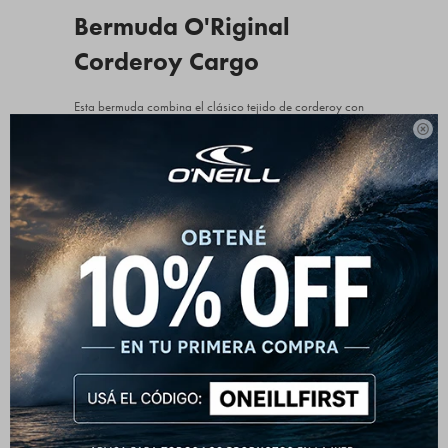
Bermuda O'Riginal
Corderoy Cargo
Esta bermuda combina el clásico tejido de corderoy con
un diseño cargo funcional, logrando una prenda

resistente, cómoda y con fuerte personalidad. Ideal para
quienes buscan un look relajado con carácter.
Tejido con textura y durabilidad
Confeccionada en corderoy de calidad, ofrece una
textura distintiva y mayor resistencia al uso diario. Es una
opción versátil que funciona tanto en media estación
como en días más frescos de verano.
Diseño práctico y funcional
Cuenta con bolsillos laterales tipo cargo con solapa,