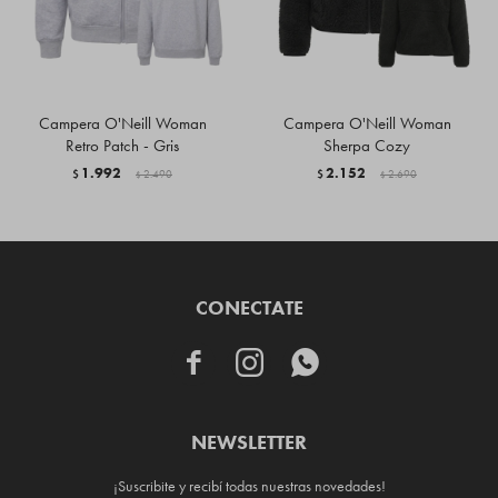
Campera O'Neill Woman
Campera O'Neill Woman
Retro Patch - Gris
Sherpa Cozy
1.992
2.152
$
2.490
$
2.690
$
$
CONECTATE



NEWSLETTER
¡Suscribite y recibí todas nuestras novedades!