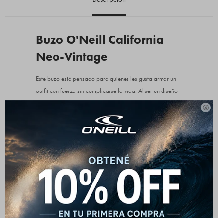
Buzo O'Neill California
Neo-Vintage
Este buzo está pensado para quienes les gusta armar un
outfit con fuerza sin complicarse la vida. Al ser un diseño
mid zip, funciona a la perfección como un buzo pesado:

te lo ponés sobre una remera básica y ya tenés el look
resuelto. Queda espectacular combinado con unos calces
más ajustados abajo, como unas calzas o unos jeans
achupinados, equilibrando el volumen relajado de la
prenda. Es esa pieza clave para una tarde de paseo por
la ciudad o para estar súper cómoda el fin de semana sin
perder un ápice de estilo.
Detalles que marcan la diferencia: