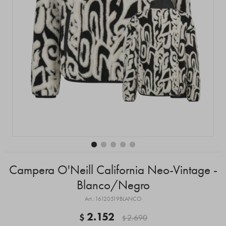
Campera O'Neill California Neo-Vintage -
Blanco/Negro
16120519BLANCO
2.152
$
2.690
$