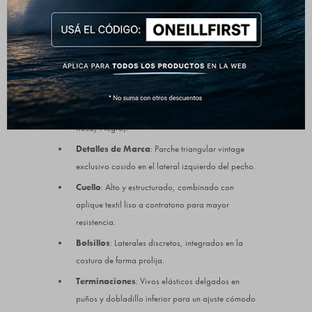
Composición
: 100% Poliéster (Tejido Sherpa /
Corderito de gran capacidad térmica).
Diseño
: Buzo con medio cierre frontal (Mid Zip)
para regular el abrigo.
Color
: Patrón gráfico abstracto integral de alto
impacto (versiones en Blanco/Negro y
Rosa/Negro).
Detalles de Marca
: Parche triangular vintage
exclusivo cosido en el lateral izquierdo del pecho.
Cuello
: Alto y estructurado, combinado con
aplique textil liso a contratono para mayor
resistencia.
Bolsillos
: Laterales discretos, integrados en la
costura de forma prolija.
Terminaciones
: Vivos elásticos delgados en
puños y dobladillo inferior para un ajuste cómodo