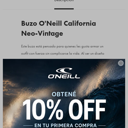
Buzo O'Neill California
Neo-Vintage
Este buzo está pensado para quienes les gusta armar un
outfit con fuerza sin complicarse la vida. Al ser un diseño
mid zip, funciona a la perfección como un buzo pesado:

te lo ponés sobre una remera básica y ya tenés el look
resuelto. Queda espectacular combinado con unos calces
más ajustados abajo, como unas calzas o unos jeans
achupinados, equilibrando el volumen relajado de la
prenda. Es esa pieza clave para una tarde de paseo por
la ciudad o para estar súper cómoda el fin de semana sin
perder un ápice de estilo.
Detalles que marcan la diferencia: