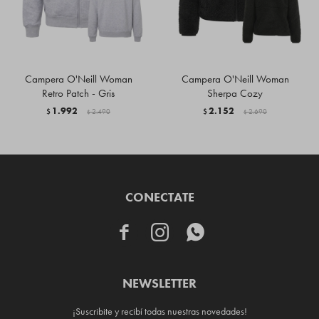
Campera O'Neill Woman
Campera O'Neill Woman
Retro Patch - Gris
Sherpa Cozy
1.992
2.152
$
2.490
$
2.690
$
$
CONECTATE



NEWSLETTER
¡Suscribite y recibí todas nuestras novedades!