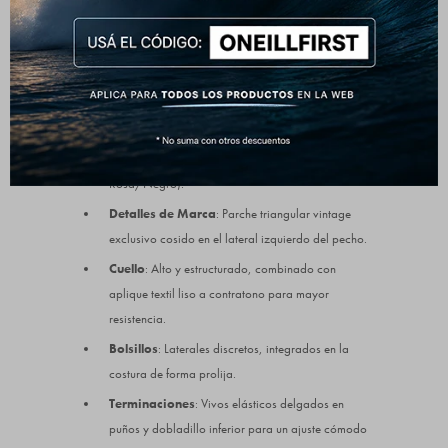
Composición
: 100% Poliéster (Tejido Sherpa /
Corderito de gran capacidad térmica).
Diseño
: Buzo con medio cierre frontal (Mid Zip)
para regular el abrigo.
Color
: Patrón gráfico abstracto integral de alto
impacto (versiones en Blanco/Negro y
Rosa/Negro).
Detalles de Marca
: Parche triangular vintage
exclusivo cosido en el lateral izquierdo del pecho.
Cuello
: Alto y estructurado, combinado con
aplique textil liso a contratono para mayor
resistencia.
Bolsillos
: Laterales discretos, integrados en la
costura de forma prolija.
Terminaciones
: Vivos elásticos delgados en
puños y dobladillo inferior para un ajuste cómodo