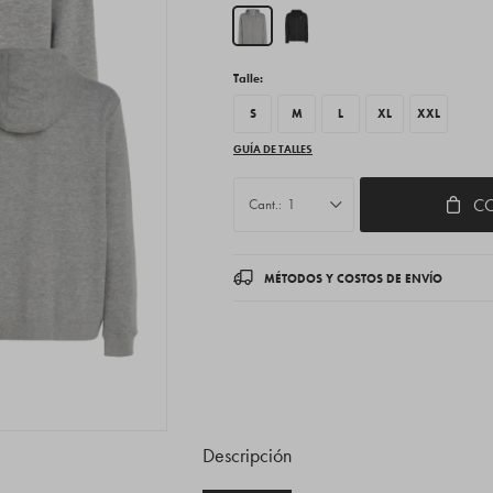
Talle:
S
M
L
XL
XXL
GUÍA DE TALLES
C
1
MÉTODOS Y COSTOS DE ENVÍO
Descripción