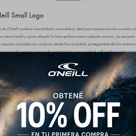
ill Small Logo
de O'Neill combina versatilidad y comodidad, ideal para quienes buscan un estilo ca
n cierre frontal y ajuste relajado lo hace perfecto para cualquier ocasión, ya sea para s
capucha ajustable con cordones añade funcionalidad, protegiéndote del frío mientras
o en el pecho aporta un toque de autenticidad y personalidad, reflejando el estilo caract
an practicidad para llevar tus esenciales o mantener las manos abrigadas. Hecho con m
gura confort y durabilidad en cada uso. Con un estilo que se adapta a múltiples combin
ario.