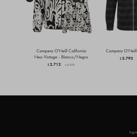
Campera O'Neill California
Campera O'Neill 
Neo-Vintage - Blanco/Negro
2.792
$
2.712
$
3.390
$