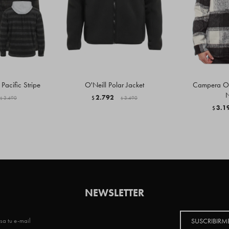
Pacific Stripe
O'Neill Polar Jacket
Campera O'N
2.792
3.490
$
3.490
$
$
3.1
$
NEWSLETTER
SUSCRIBIRM