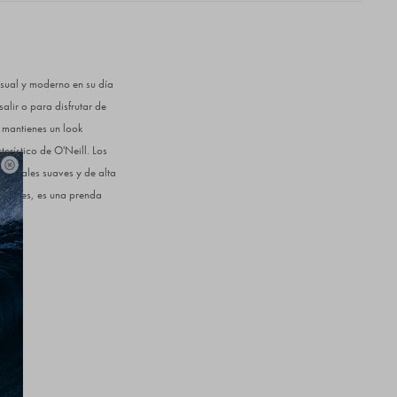
sual y moderno en su día
alir o para disfrutar de
 mantienes un look
erístico de O'Neill. Los

ateriales suaves y de alta
aciones, es una prenda