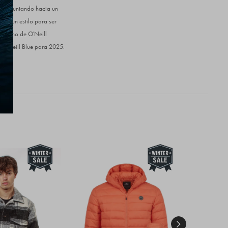
s y apuntando hacia un
 en un estilo para ser
/Verano de O'Neill
 O'Neill Blue para 2025.
