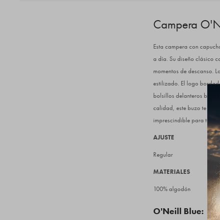
Campera O'Ne
Esta campera con capucha 
a día. Su diseño clásico co
momentos de descanso. La 
estilizado. El logo bordad
bolsillos delanteros brind
calidad, este buzo te ase
imprescindible para tu arm
AJUSTE
Regular
MATERIALES
100% algodón
O'Neill Blue: