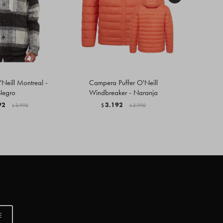
eill Montreal -
Campera Puffer O'Neill
Campe
Negro
Windbreaker - Naranja
$
92
3.192
3.990
$
3.990
$
$
E