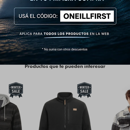
e fueron diseñados para ser duraderos, más circulares, hechos de materiales reciclado
ue actualmente tenemos un requisito mínimo de al menos un 50 % de materiales preferidos
Blue. Estamos orgullosos de decir que más de 8 de cada 10 de la colección Primavera
Neill Blue, y no nos detendremos ahí. Estamos bien encaminados hacia una gama 100%
Productos que te pueden interesar