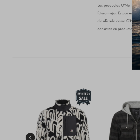
Los productos O'Neill Blu
futuro mejor. Es por eso q
clasificado como O'Neill 
consisten en productos O'
