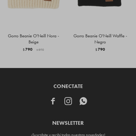
Gorro Beanie O'Neill Nora -
Gorro Beanie O'Neill Waffle -
Beige
Negro
790
790
$
890
$
$
CONECTATE



NEWSLETTER
¡Suscribite y recibí todas nuestras novedades!