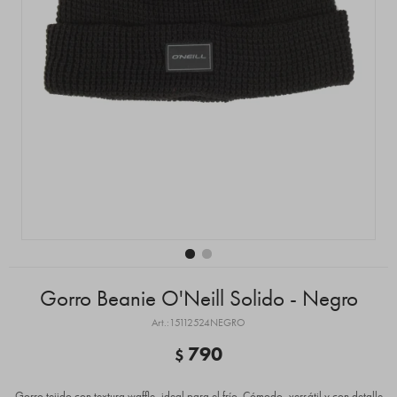
Gorro Beanie O'Neill Solido - Negro
15112524NEGRO
790
$
Gorro tejido con textura waffle, ideal para el frío. Cómodo, versátil y con detalle