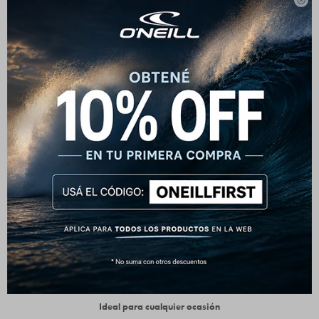

Solido - Diseño clásico y
versátil
Este gorro tejido de O'Neill combina un diseño atemporal
con detalles modernos. Su textura tipo waffle le da un look
relajado pero con estilo, perfecto para usar todos los
días.
Comodidad asegurada
Confeccionado en un tejido blando y abrigado, se
adapta cómodamente a la cabeza sin apretar. Ideal para
mantener el calor en días fríos o ventosos.
Detalle distintivo
El logo de O'Neill en el frente le aporta un toque urbano
sutil, que combina fácilmente con cualquier look.
Ideal para cualquier ocasión