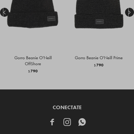


Gorro Beanie O'Neill
Gorro Beanie O'Neill Prime
OffShore
790
$
790
$
CONECTATE


