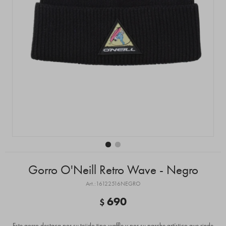
Gorro O'Neill Retro Wave - Negro
16122516NEGRO
690
$
Este gorro destaca por su tejido tipo waffle y por su parche artístico que rinde