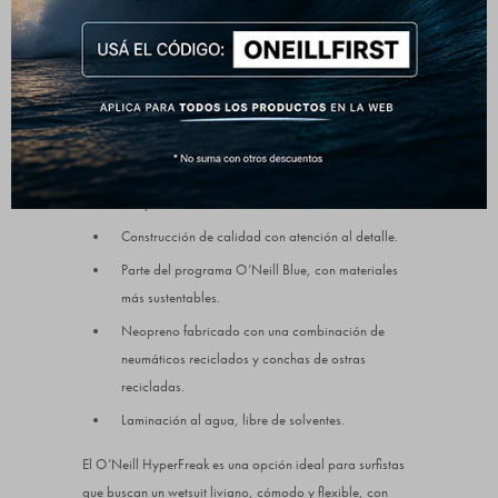
rendimiento.
Excelente elasticidad para mayor libertad de
movimiento.
Diseño de costuras mínimas para más comodidad
y flexibilidad.
Krypto Knee Padz durables, cómodos y
adaptables.
Construcción de calidad con atención al detalle.
Parte del programa O’Neill Blue, con materiales
más sustentables.
Neopreno fabricado con una combinación de
neumáticos reciclados y conchas de ostras
recicladas.
Laminación al agua, libre de solventes.
El O’Neill HyperFreak es una opción ideal para surfistas
que buscan un wetsuit liviano, cómodo y flexible, con