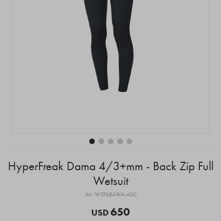
HyperFreak Dama 4/3+mm - Back Zip Full
Wetsuit
WST6B4WA-A00
650
USD