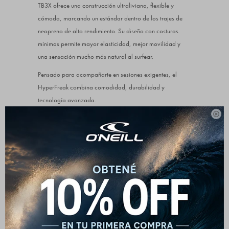
TB3X ofrece una construcción ultraliviana, flexible y
cómoda, marcando un estándar dentro de los trajes de
neopreno de alto rendimiento. Su diseño con costuras
mínimas permite mayor elasticidad, mejor movilidad y
una sensación mucho más natural al surfear.
Pensado para acompañarte en sesiones exigentes, el
HyperFreak combina comodidad, durabilidad y
tecnología avanzada.

Sus Krypto Knee Padz protegen las rodillas sin sacrificar
flexibilidad, adaptándose al movimiento del cuerpo.
Además, este modelo forma parte del programa O’Neill
Blue, incorporando materiales sustentables como hilados
reciclados, laminación al agua libre de solventes y
neopreno elaborado con componentes reciclados.
Características destacadas:
Materiales TB3 y TB3X ultralivianos y de alto