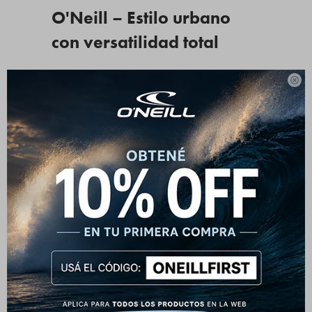
O'Neill – Estilo urbano
con versatilidad total
Este pantalón ofrece una silueta clásica con el sello

moderno de O'Neill. Su corte recto, cintura con elástico
trasero y tejido suave lo convierten en una opción
cómoda y adaptable. Ideal para quienes buscan una
prenda que funcione tanto para salidas informales como
para un look arreglado pero relajado.
Elegancia sin esfuerzo
Podés combinarlo con remeras, camisas o buzos para
distintas ocasiones: desde un día de oficina hasta una
salida de fin de semana. Su color sobrio y corte limpio lo
hacen una base infalible para tu vestuario.
Características destacadas: