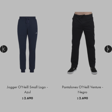


Jogger O'Neill Small Logo -
Pantalones O'Neill Venture -
Azul
Negro
2.690
2.690
$
$