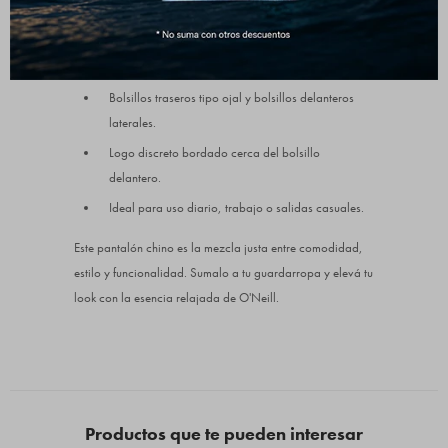
Corte recto con cintura semi-elástica para mejor
ajuste.
Tejido de algodón con textura suave.
Bolsillos traseros tipo ojal y bolsillos delanteros
laterales.
Logo discreto bordado cerca del bolsillo
delantero.
Ideal para uso diario, trabajo o salidas casuales.
Este pantalón chino es la mezcla justa entre comodidad,
estilo y funcionalidad. Sumalo a tu guardarropa y elevá tu
look con la esencia relajada de O'Neill.
Productos que te pueden interesar