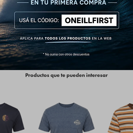
roceso de lavado tipo Acid Wash (Nevado / Mineral) que otorga un tono desgastado 
Neill enmarcado en un diamante, aplicado en el centro del pecho y repetido en forma
rado con rib acanalado de alta resistencia.
as en hombros y dobladillos para soportar la moldería pesada.
Productos que te pueden interesar