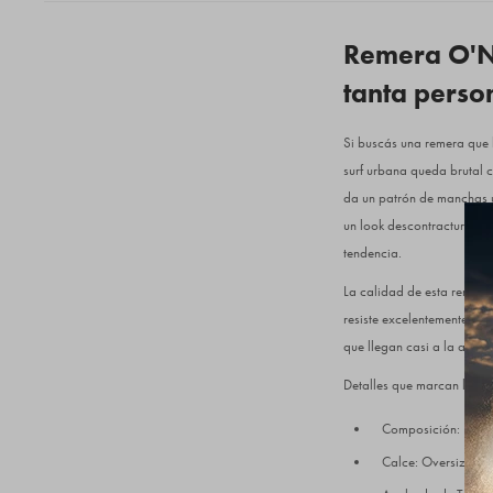
Remera O'N
tanta perso
Si buscás una remera que ha
surf urbana queda brutal 
da un patrón de manchas ú
un look descontracturado 
tendencia.
La calidad de esta remera
resiste excelentemente lo
que llegan casi a la altur
Detalles que marcan la dif
Composición: 100%
Calce: Oversized /