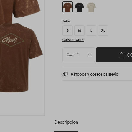
Talle:
S
M
L
XL
GUÍA DE TALLES
C
1
MÉTODOS Y COSTOS DE ENVÍO
Descripción