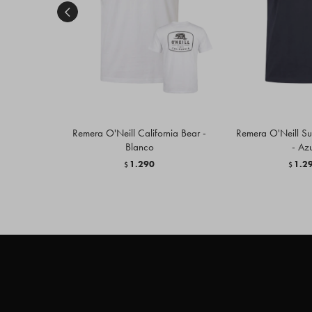

Remera O'Neill California Bear -
Remera O'Neill Su
Blanco
- Azu
1.290
1.2
$
$