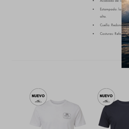
Acabado de Tela: P
Estampado: logo O'
alta.
Cuello: Redondo cer
Costuras: Reforzad