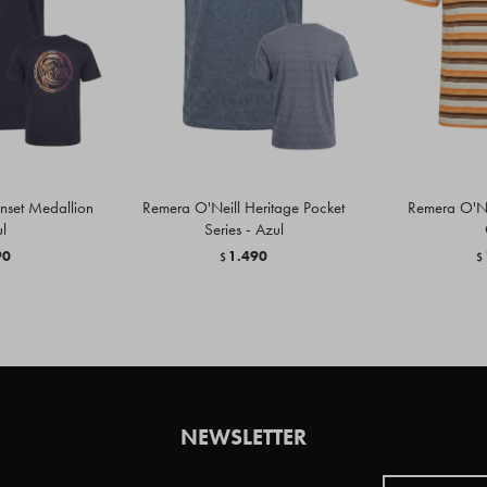
nset Medallion
Remera O'Neill Heritage Pocket
Remera O'Nei
l
Series - Azul
90
1.490
$
$
NEWSLETTER