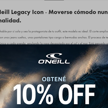
eill Legacy Icon
-
Moverse cómodo nun
nalidad.
ble por sí sola y sea la protagonista de tu outfit, este modelo es ideal. El corte amplio 
con unos jeans sueltos, unos pantalones tipo cargo o bermudas anchas. El proceso de te
nico a cada prenda, emulando la ropa desgastada por el sol y el mar. Está pensada pa
para salir de tarde, ir a un recital o simplemente andar con máxima comodidad por l
 se aprecia desde el peso de su tela hasta la simetría de su moldería holgada. Al ser
s procesos de lavado manteniendo un tacto súper amigable sobre la piel. Cuenta con m
a del codo y un cuello redondo robusto con rib elástico grueso que no se deforma.
erencia:
 Algodón de primera calidad.
 Street Loose Fit con hombros caídos y mangas alargadas de corte ancho.