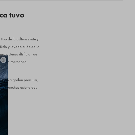
ca tuvo
tipo de la cultura skate y
ñido y lavado al ácido le
ra quienes disfrutan de

a ciudad marcando
 de 100% algodón premium,
angas anchas extendidas