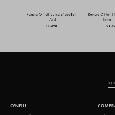
Remera O'Neill Sunset Medallion
Remera O'Neill H
- Azul
Series -
1.290
1.4
$
$
O'NEILL
COMPR