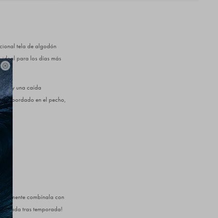
icional tela de algodón
, ideal para los días más

ómodo y una caída
l logo bordado en el pecho,
 Simplemente combínala con
emporada tras temporada!