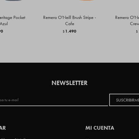
eritage Pocket
Remera O'Neill Brush Stripe -
Remera O'Nei
 Azul
Cafe
Crew
90
1.490
$
$
NEWSLETTER
SUSCRIBIRM
AR
MI CUENTA