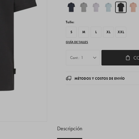
Talle:
S
M
L
XL
XXL
GUÍA DE TALLES
C
1
MÉTODOS Y COSTOS DE ENVÍO
Descripción