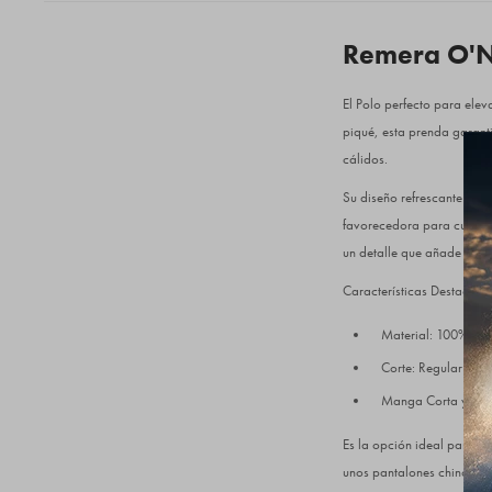
Remera O'Ne
El Polo perfecto para elev
piqué, esta prenda garanti
cálidos.
Su diseño refrescante la c
favorecedora para cualquie
un detalle que añade exclus
Características Destacada
Material: 100% Alg
Corte: Regular Fit.
Manga Corta y term
Es la opción ideal para el
unos pantalones chinos o 