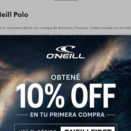
ill Polo
ar tu vestimenta diaria con un toque de distinción y frescura. Confeccionada con la trad
za no solo una textura agradable al tacto, sino también una excelente transpirabilidad
onvierte en una pieza versátil y fácil de combinar. El corte regular asegura un ajuste c
r silueta. Presenta un cuello clásico de polo con una solapa de dos botones y un suti
ividad sin ser estridente.
s:
odón Piqué.
inaciones reforzadas.
 fin de semana, reuniones informales, o incluso para un ambiente de oficina relajado.
jeans para un look impecable y atemporal. ¡Un básico infaltable que te acompañará t