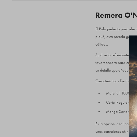
Remera O'Ne
El Polo perfecto para elev
piqué, esta prenda garanti
cálidos.
Su diseño refrescante la c
favorecedora para cualquie
un detalle que añade exclus
Características Destacada
Material: 100% Alg
Corte: Regular Fit.
Manga Corta y term
Es la opción ideal para el
unos pantalones chinos o 