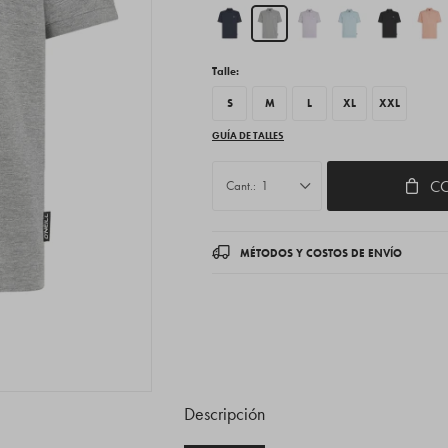
Talle:
S
M
L
XL
XXL
GUÍA DE TALLES
C
1
MÉTODOS Y COSTOS DE ENVÍO
Descripción