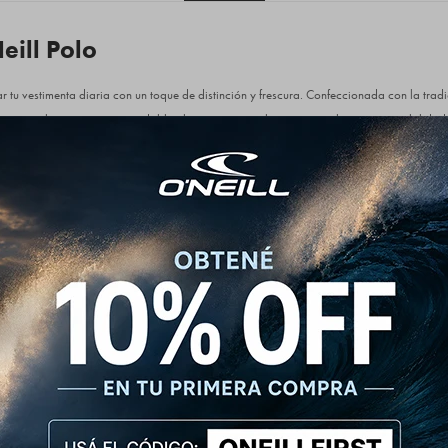
ill Polo
ar tu vestimenta diaria con un toque de distinción y frescura. Confeccionada con la trad
za no solo una textura agradable al tacto, sino también una excelente transpirabilidad
onvierte en una pieza versátil y fácil de combinar. El corte regular asegura un ajuste c
r silueta. Presenta un cuello clásico de polo con una solapa de dos botones y un suti
ividad sin ser estridente.
s:
odón Piqué.
inaciones reforzadas.
 fin de semana, reuniones informales, o incluso para un ambiente de oficina relajado.
jeans para un look impecable y atemporal. ¡Un básico infaltable que te acompañará t