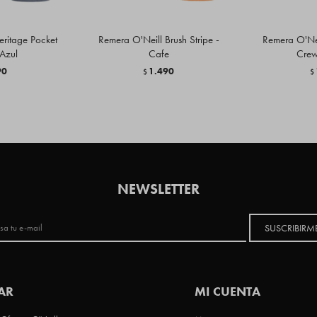
eritage Pocket
Remera O'Neill Brush Stripe -
Remera O'Nei
 Azul
Cafe
Crew
90
1.490
$
$
NEWSLETTER
SUSCRIBIRM
AR
MI CUENTA