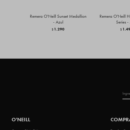
Remera O'Neill Sunset Medallion
Remera O'Neill H
- Azul
Series -
1.290
1.4
$
$
O'NEILL
COMPR