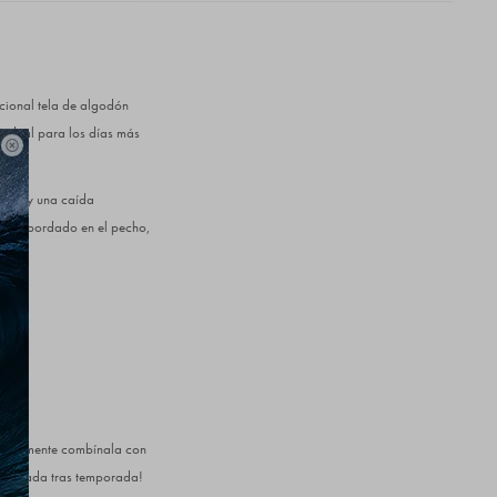
icional tela de algodón
, ideal para los días más

ómodo y una caída
l logo bordado en el pecho,
 Simplemente combínala con
emporada tras temporada!