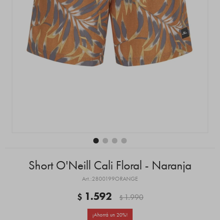
Short O'Neill Cali Floral - Naranja
2800199ORANGE
1.592
$
1.990
$
20