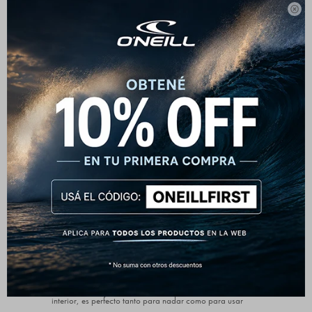

Short O'Neill Cali Floral -
Hecho para disfrutar el verano
Estilo tropical con actitud
Este short de baño O'Neill combina un diseño fresco con
un estampado de hojas, ideal para quienes quieren
destacarse en la playa o la piscina sin perder comodidad.
Diseño funcional
Cuenta con cintura elástica con cordón regulable,
bolsillos laterales y un bolsillo trasero con cierre de
velcro. Todo pensado para que puedas moverte con
libertad y tener a mano lo esencial.
Listo para el agua y más
Fabricado con materiales de secado rápido y forro
interior, es perfecto tanto para nadar como para usar