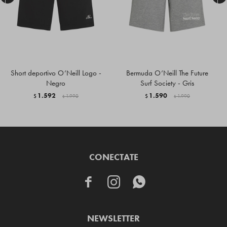
Short deportivo O’Neill Logo -
Bermuda O’Neill The Future
Negro
Surf Society - Gris
1.592
1.590
$
1.990
$
1.990
$
$
CONECTATE



NEWSLETTER