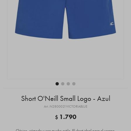
Short O'Neill Small Logo - Azul
N2800021VICTORIABLUE
1.790
$
Clásico, cómodo y con mucho estilo. El short ideal para el verano.