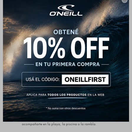
Estilo clásico con un color

impactante
Este short de baño O'Neill combina un diseño simple con
un toque vibrante que no pasa desapercibido. Perfecto
para quienes prefieren un look limpio pero con
personalidad.
Comodidad para todo el día
Su cintura elástica con cordón ajustable y su calce
relajado aseguran comodidad tanto dentro como fuera
del agua. Ideal para pasar del agua al asado sin
cambiarte.
Detalles funcionales
Incluye bolsillos laterales, bolsillo trasero con cierre de
velcro y forro interior de malla. Todo pensado para
acompañarte en la playa, la piscina o la rambla.