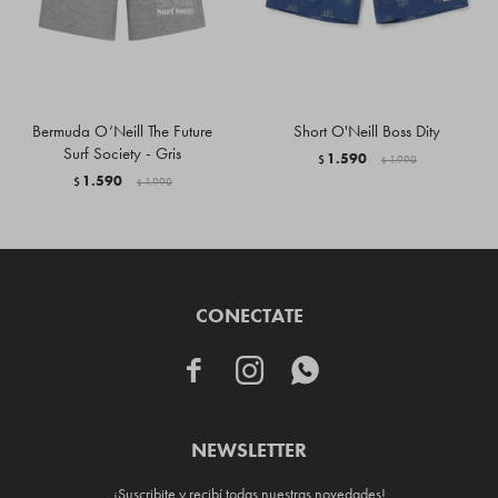
Bermuda O’Neill The Future
Short O'Neill Boss Dity
Surf Society - Gris
1.590
$
1.990
$
1.590
$
1.990
$
CONECTATE



NEWSLETTER
¡Suscribite y recibí todas nuestras novedades!