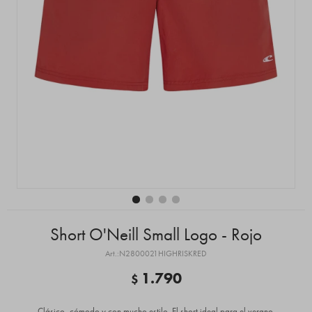
Short O'Neill Small Logo - Rojo
N2800021HIGHRISKRED
1.790
$
Clásico, cómodo y con mucho estilo. El short ideal para el verano.