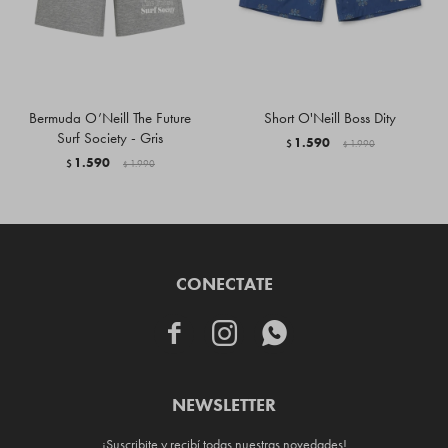
Bermuda O’Neill The Future
Short O'Neill Boss Dity
Surf Society - Gris
1.590
$
1.990
$
1.590
$
1.990
$
CONECTATE



NEWSLETTER
¡Suscribite y recibí todas nuestras novedades!