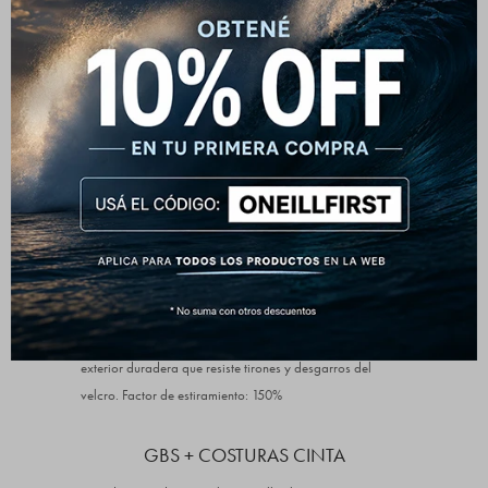
Zonas de remo sin costuras
3/2 mm
CREMALLERA DEL PECHO
La entrada frontal con cremallera superior (cofre) utiliza
un panel de cremallera flotante libre y una barrera anti-
descarga con orificios de drenaje para mantenerte seco y
sintiéndote suelto.
NEOPRENO ULTRAFLEX DS
Neopreno súper elástico de alto rendimiento con una piel
exterior duradera que resiste tirones y desgarros del
velcro. Factor de estiramiento: 150%
GBS + COSTURAS CINTA