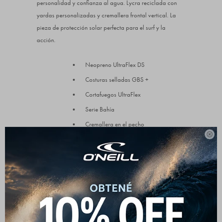
personalidad y confianza al agua. Lycra reciclada con
yardas personalizadas y cremallera frontal vertical. La
pieza de protección solar perfecta para el surf y la
acción.
Neopreno UltraFlex DS
Costuras selladas GBS +
Cortafuegos UltraFlex
Serie Bahía
Cremallera en el pecho

Zonas de remo sin costuras
4/3 mm
CREMALLERA DEL PECHO
La entrada frontal con cremallera superior (cofre) utiliza
un panel de cremallera flotante libre y una barrera anti-