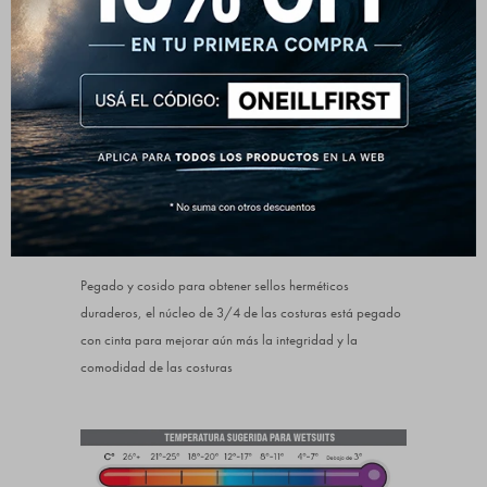
descarga con orificios de drenaje para mantenerte seco y
sintiéndote suelto.
NEOPRENO ULTRAFLEX DS
Neopreno súper elástico de alto rendimiento con una piel
exterior duradera que resiste tirones y desgarros del
velcro. Factor de estiramiento: 150%
GBS + COSTURAS CINTA
Pegado y cosido para obtener sellos herméticos
duraderos, el núcleo de 3/4 de las costuras está pegado
con cinta para mejorar aún más la integridad y la
comodidad de las costuras