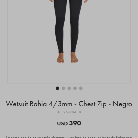
Wetsuit Bahia 4/3mm - Chest Zip - Negro
96428-HL8
390
USD
La combinación de un estilo elegante y una función absoluta hace de Bahia una