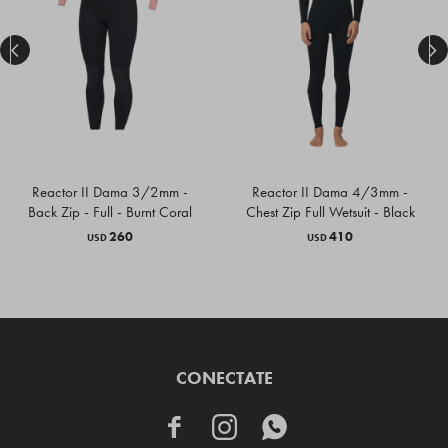


Reactor II Dama 3/2mm -
Reactor II Dama 4/3mm -
Back Zip - Full - Burnt Coral
Chest Zip Full Wetsuit - Black
260
410
USD
USD
CONECTATE


