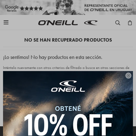

NO SE HAN RECUPERADO PRODUCTOS
¡Lo sentimos! No hay productos en esta sección.
Inténtalo nuevamente con otros criterios de filtrado o busca en otras secciones de
nuestro catálogo.

Quitar filtros
Filtrando por:
Lycras
Juvenil Varón
O'Neill
Te recomendamos quitar:
Lycras
Juvenil Varón