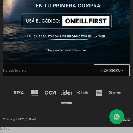
CONECTATE



NEWSLETTER
¡Suscribite y recibí todas nuestras novedades!
SUSCRIBIRME
© Copyright 2026 / ONeill
html
html