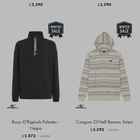
2.390
2.590
$
$
Buzo O'Riginals Polartec -
Canguro O'Neill Bavaro Stripe
Negro
2.392
$
2.990
$
2.872
$
3.590
$