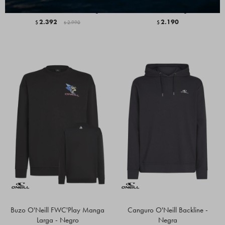
Buzo Jack's Polartec - Midnight
Buzo O'Neill Cali Logo - Café
2.392
2.190
$
2.990
$
$
Buzo O'Neill FWC'Play Manga
Canguro O'Neill Backline -
Larga - Negro
Negra