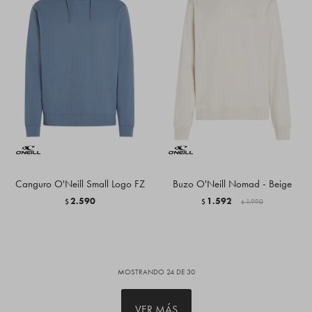
Canguro O'Neill Small Logo FZ
Buzo O'Neill Nomad - Beige
2.590
1.592
$
$
1.990
$
MOSTRANDO
24
DE
30
VER MÁS