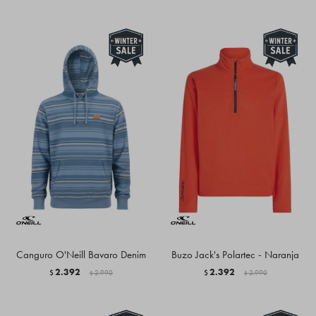
Canguro O'Neill Bavaro Denim
Buzo Jack's Polartec - Naranja
2.392
2.392
$
2.990
$
2.990
$
$