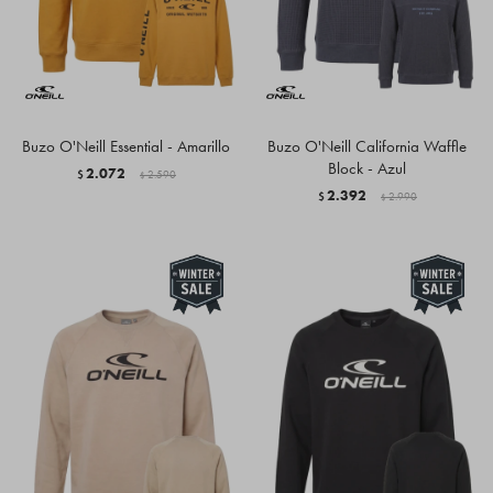
Buzo O'Neill Essential - Amarillo
Buzo O'Neill California Waffle
Block - Azul
2.072
$
2.590
$
2.392
$
2.990
$