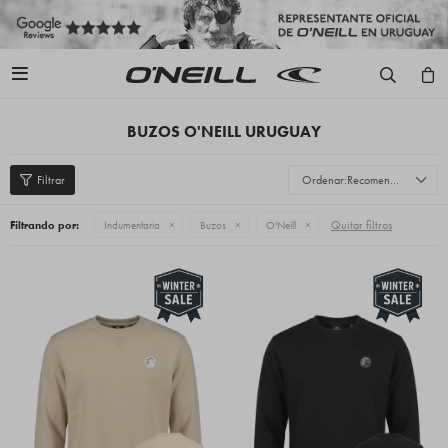

BUZOS O'NEILL URUGUAY
Recomendados
Quitar filtros
Filtrando por:
Indumentaria
Buzos
O'Neill