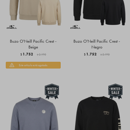
Buzo O'Neill Pacific Crest -
Buzo O'Neill Pacific Crest -
Beige
Negro
1.752
1.752
$
2.190
$
2.190
$
$
Este artículo está agotado.