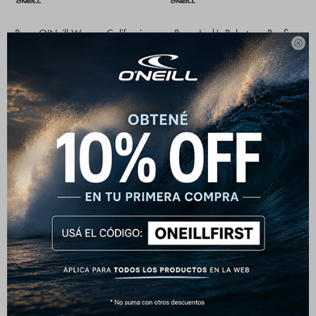
Buzo O'Neill Woman California
Buzo Jack's Polartec - Bonfire

Retro Crew - Negro
2.392
$
2.990
$
1.990
$