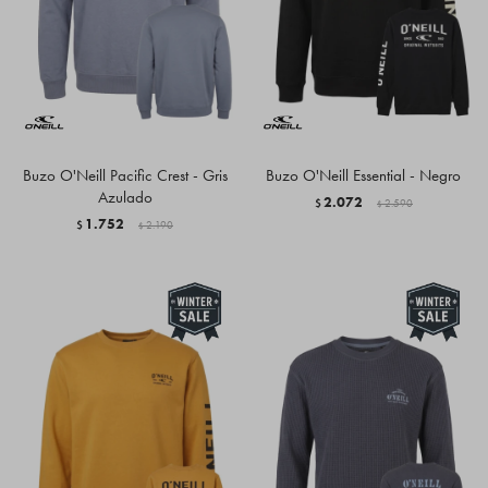
Buzo O'Neill Pacific Crest - Gris
Buzo O'Neill Essential - Negro
Azulado
2.072
$
2.590
$
1.752
$
2.190
$